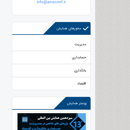
Info@ameconf.ir
محورهای همایش
مدیریت
حسابداری
بانکداری
اقتصاد
پوستر همایش