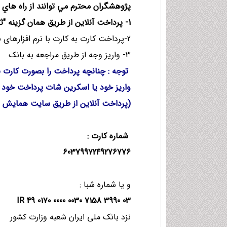
پژوهشگران محترم مي توانند از راه هاي ذ
1- پرداخت آنلاین از طریق همان گزینه "ثبت خدمات و پرداخت هزینه ها"
2-پرداخت كارت به كارت با نرم افزارهای بانکی یا عابربانکها
3- واریز وجه از طریق مراجعه به بانک
توجه : چنانچه پرداخت را بصورت کارت ب
واریز خود یا اسکرین شات پرداخت خود را
(پرداخت آنلاین از طریق سایت همایش نیا
شماره کارت
:
6037997249276776
و یا شماره شبا :
IR 49 0170 0000 0030 7158 3990 03
نزد بانک ملی ایران شعبه وزارت کشور