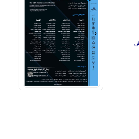
›
‹
یش