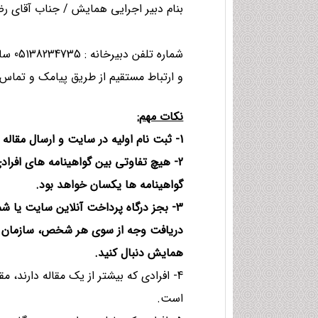
بنام دبیر اجرایی همایش / جناب آقای رض
شماره تلفن دبیرخانه : 05138234735 ساعات کاری 08:00 الی 14:00 بجز ایام تعطیل
و ارتباط مستقیم از طریق پیامک و تماس (همه روزه و ب
نكات مهم
:
1- ثبت نام اولیه در سایت و ارسال مقاله یا مقالات و داوری آن رایگان می باشد و نیاز به پرداخت هزینه نیست.
2- هیچ تفاوتی بین گواهینامه های افرا
گواهینامه ها یکسان خواهد بود.
3- بجز درگاه پرداخت آنلاین سایت یا 
دریافت وجه از سوی هر شخص، سازمان و 
همایش دنبال کنید.
4- افرادی که بیشتر از یک مقاله دارند،
است.