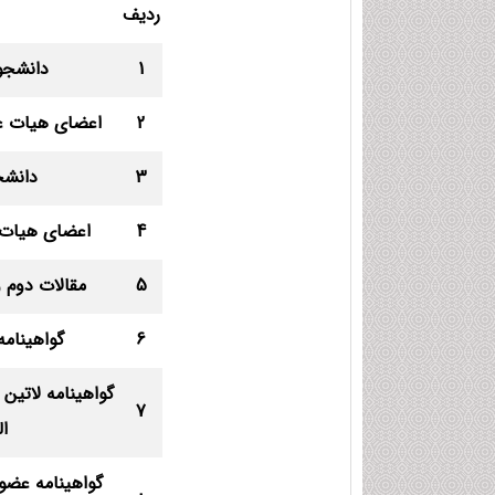
ردیف
1
دانشجو
2
اعضای هیات عل
3
دانشج
4
اعضای هیات ع
5
مقالات دوم و
6
گواهینام
گواهینامه لاتین 
7
ال
گواهینامه عضو