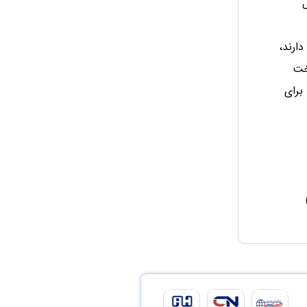
 از طریق 1-ارسال
ارند،
خت
برای